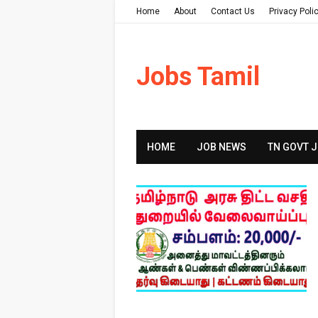
Home
About
Contact Us
Privacy Poli
Jobs Tamil
HOME
JOB NEWS
TN GOVT 