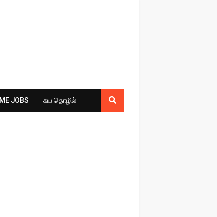
ME JOBS
சுய​ தொழில்