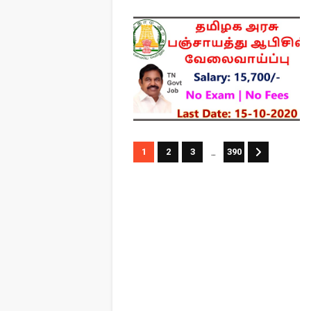
...
1
2
3
390