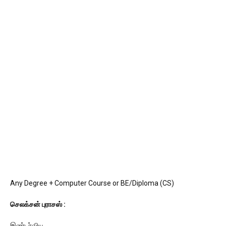
Any Degree + Computer Course or BE/Diploma (CS)
செலக்சன் புராசஸ் :
இண்டர்வியூ