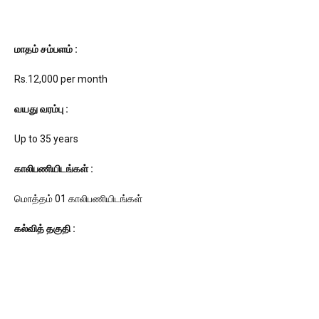
மாதம் சம்பளம் :
Rs.12,000 per month
வயது வரம்பு :
Up to 35 years
காலிபணியிடங்கள் :
மொத்தம் 01
காலிபணியிடங்கள்
கல்வித் தகுதி :