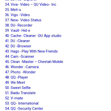
34. Viva- Video – QU Video- Inc
35. Meit-u
36. Vigo -Video
37. New- Video Status
38. DU- Recorder
39. Vault- Hid-e
40. Cache- Cleaner -DU App studio
41. DU -Cleaner
42. DU -Browser
43. Hago -Play With New Friends
44. Cam -Scanner
45. Clean -Master – Cheetah Mobile
46. Wonder -Camera
47. Photo -Wonder
48. QQ -Player
49. We Meet
50. Sweet Selfie
51. Baidu Translate
52. V-mate
53. QQ- International
54. QQ -Security Center