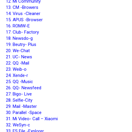
12. Mi Community
13. CM -Browers
14. Virus -Cleaner
15. APUS -Browser
16. ROMW-E
17. Club- Factory
18. Newsdo-g
19. Beutry- Plus
20. We-Chat
21. UC- News
22. QQ -Mail
23. Weib-o
24. Xende-r
25. QQ -Music
26. QQ- Newsfeed
27. Bigo- Live
28. Selfie-City
29. Mail -Master
30. Parallel -Space
31. Mi Video- Call – Xiaomi
32. WeSyn-c
33. ES File -Explorer