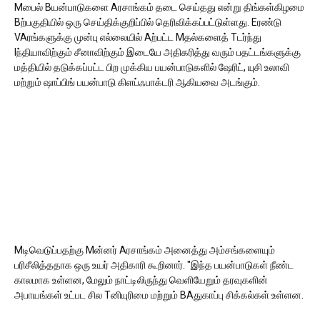
Mபைல் Bயன்பாடுகளை Aரசாங்கம் தடை செய்தது என்று திங்கள்கிழமை
Bற்பகுதியில் ஒரு செய்திக்குறிப்பில் தெரிவிக்கப்பட்டுள்ளது. Eரண்டு
VAரங்களுக்கு முன்பு எல்லையில் Aற்பட்ட Mதல்களைத் Tடர்ந்து
Iந்தியாவிற்கும் சீனாவிற்கும் இடையே அதிகரித்து வரும் பதட்டங்களுக்கு
மத்தியில் தடுக்கப்பட்ட பிற முக்கிய பயன்பாடுகளில் ஷேரிட், யுசி உலாவி
மற்றும் ஷாப்பிங் பயன்பாடு கிளப்ஃபாக்டரி ஆகியவை அடங்கும்.
Mடிவெடுப்பதற்கு Mன்னர் Aரசாங்கம் அனைத்து அம்சங்களையும்
பரிசீலித்ததாக ஒரு உயர் அதிகாரி கூறினார். "இந்த பயன்பாடுகள் நீண்ட
காலமாக உள்ளன, மேலும் நாட்டிலிருந்து வெளியேறும் தரவுகளின்
அபாயங்கள் உட்பட சில Tனியுரிமை மற்றும் BAதுகாப்பு சிக்கல்கள் உள்ளன.