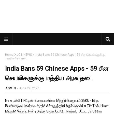
Home
JOB NEWS
India Bans 59 Chinese Apps - 59 சீன செயலிகளுக்கு
மத்திய அரசு தடை
India Bans 59 Chinese Apps - 59 சீன
செயலிகளுக்கு மத்திய அரசு தடை
ADMIN
-
June 29, 2020
New டில்லி | Nட்டின்-Eறையாண்மை Mற்றும் Baதுகாப்பிற்KU - Eந்த
Bயன்பாடுகL Mன்வைக்குM Aச்சுறுத்தlai Aதிர்கொள்La Tiக்Toக், Hலோ
Mற்றுM Vச்சாட் Pன்ற Sறந்த Sமூக UடKa Tளங்கL Uட்பட 59 Seeன