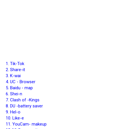
1. Tik-Tok
2. Share-it
3. K-wai
4. UC - Browser
5. Baidu - map
6. Shei-n
7. Clash of -Kings
8. DU -battery saver
9. Hel-o
10. Like-e
11. YouCam- makeup