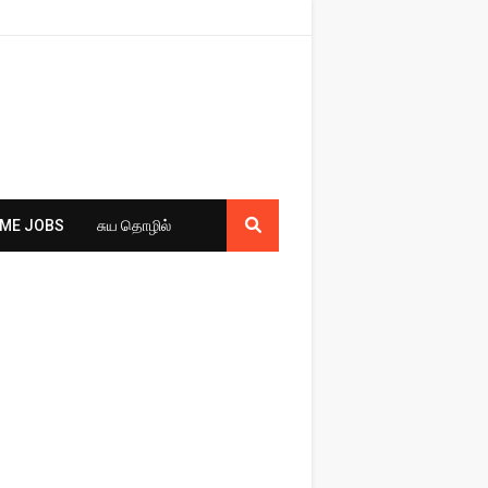
ME JOBS
சுய​ தொழில்