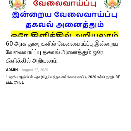
60 அரசு துறைகளில் வேலைவாய்ப்பு இன்றைய
வேலைவாய்ப்பு தகவல் அனைத்தும் ஒரே
கிளிக்கில் அறியலாம்
ADMIN
-
August 22, 2020
1.தேசிய ஆழியியல் தொழில்நுட்ப நிறுவனம் வேலைவாய்ப்பு 2020 கல்வி தகுதி: BE
EEE, CVIL L…