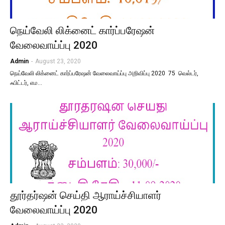
நெய்வேலி லிக்னைட் கார்ப்பரேஷன்
வேலைவாய்ப்பு 2020
Admin
-
August 23, 2020
நெய்வேலி லிக்னைட் கார்ப்பரேஷன் வேலைவாய்ப்பு அறிவிப்பு 2020 75 வெல்டர்,
ஃபிட்டர், எம…
தூர்தர்ஷன் செய்தி ஆராய்ச்சியாளர்
வேலைவாய்ப்பு 2020