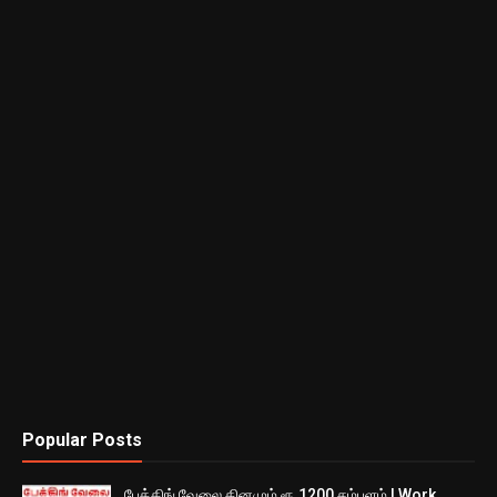
Popular Posts
பேக்கிங் வேலை தினமும் ரூ.1200 சம்பளம் | Work