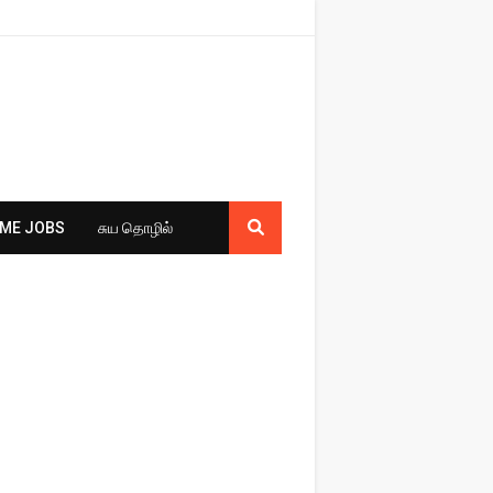
ME JOBS
சுய​ தொழில்