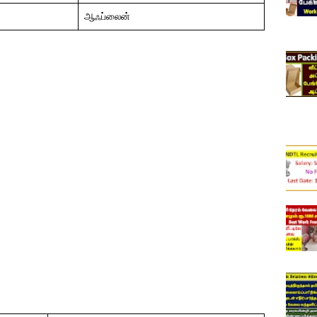
ஆஃப்லைன்