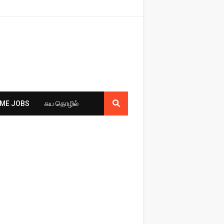
ME JOBS
சுய​ தொழில்