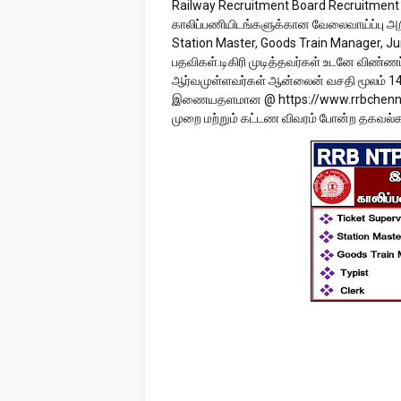
Railway Recruitment Board Recruitment 2
காலிப்பணியிடங்களுக்கான வேலைவாய்ப்பு அறி
Station Master, Goods Train Manager, Jun
பதவிகள்.டிகிரி முடித்தவர்கள் உடனே விண்ணப்
ஆர்வமுள்ளவர்கள் ஆன்லைன் வசதி மூலம் 14.
இணையதளமான @ https://www.rrbchennai.gov
முறை மற்றும் கட்டண விவரம் போன்ற தகவல