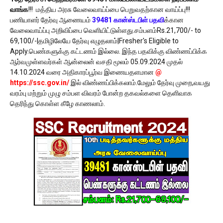
வாங்க
!!! மத்திய அரசு வேலைவாய்ப்பை பெறுவதற்கான வாய்ப்பு!!!
பணியாளர் தேர்வு ஆணையம்
39481 கான்ஸ்டபிள் பதவி
க்கான
வேலைவாய்ப்பு அறிவிப்பை வெளியிட்டுள்ளது.சம்பளம்Rs.21,700/- to
69,100/-|தமிழிலேயே தேர்வு எழுதலாம்|Fresher's Eligible to
Apply.பெண்களுக்கு கட்டணம் இல்லை. இந்த பதவிக்கு விண்ணப்பிக்க
ஆர்வமுள்ளவர்கள் ஆன்லைன் வசதி மூலம் 05.09.2024 முதல்
14.10.2024 வரை அதிகாரப்பூர்வ இணையதளமான
@
https://ssc.gov.in/
இல் விண்ணப்பிக்கலாம்.மேலும் தேர்வு முறை,வயது
வரம்பு மற்றும் முழு சம்பள விவரம் போன்ற தகவல்களை தெளிவாக
தெரிந்து கொள்ள கீழே காணலாம்.